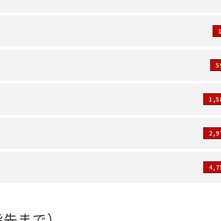
5
1,
2,
4,
指先まで）