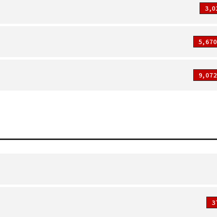
3,
5,67
9,07
3